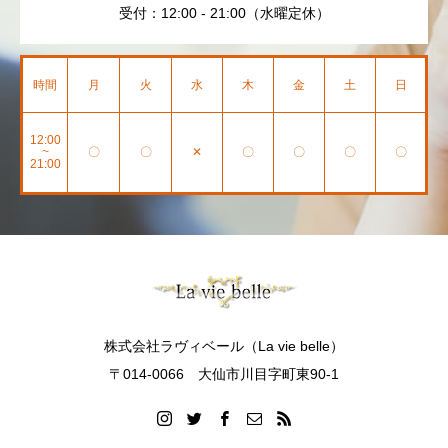
受付：12:00 - 21:00（水曜定休）
時間
月
火
水
木
金
土
日
12:00
~
〇
〇
✕
〇
〇
〇
〇
21:00
株式会社ラヴィベール（La vie belle）
〒014-0066 大仙市川目字町東90-1