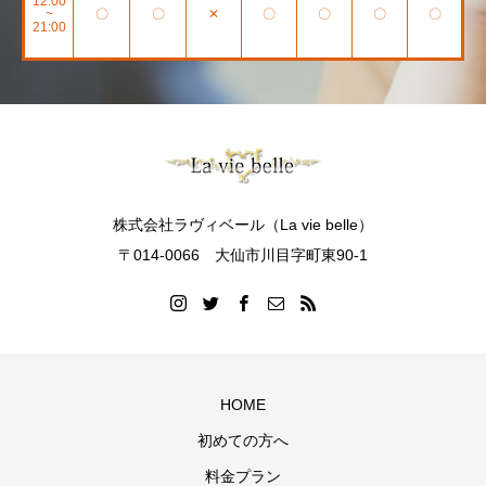
12:00
~
〇
〇
✕
〇
〇
〇
〇
21:00
株式会社ラヴィベール（La vie belle）
〒014-0066 大仙市川目字町東90-1
HOME
初めての方へ
料金プラン